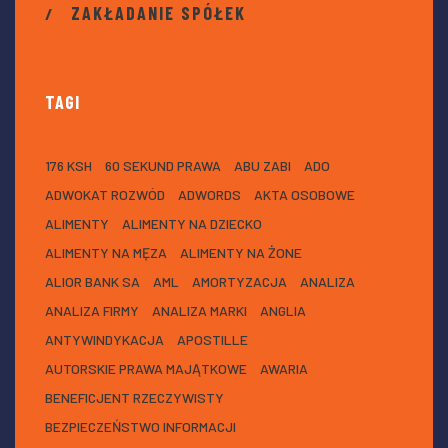
ZAKŁADANIE SPÓŁEK
TAGI
176 KSH
60 SEKUND PRAWA
ABU ZABI
ADO
ADWOKAT ROZWÓD
ADWORDS
AKTA OSOBOWE
ALIMENTY
ALIMENTY NA DZIECKO
ALIMENTY NA MĘZA
ALIMENTY NA ŻONE
ALIOR BANK SA
AML
AMORTYZACJA
ANALIZA
ANALIZA FIRMY
ANALIZA MARKI
ANGLIA
ANTYWINDYKACJA
APOSTILLE
AUTORSKIE PRAWA MAJĄTKOWE
AWARIA
BENEFICJENT RZECZYWISTY
BEZPIECZEŃSTWO INFORMACJI