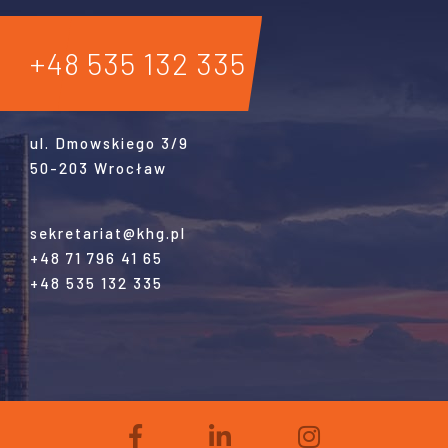
+48 535 132 335
ul. Dmowskiego 3/9
50-203 Wrocław
sekretariat@khg.pl
+48 71 796 41 65
+48 535 132 335